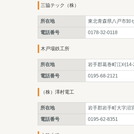
三協テック（株）
所在地
東北青森県八戸市卸セ
電話番号
0178-32-0118
木戸場鉄工所
所在地
岩手郡葛巻町江刈14-2
電話番号
0195-68-2121
（株）澤村電工
所在地
岩手郡岩手町大字沼宮内3
電話番号
0195-62-8351