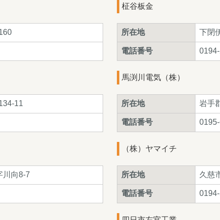
柾谷板金
60
所在地
下閉
電話番号
0194-
馬渕川電気（株）
4-11
所在地
岩手郡
電話番号
0195-
（株）ヤマイチ
川向8-7
所在地
久慈市
電話番号
0194-
四日市左官工業