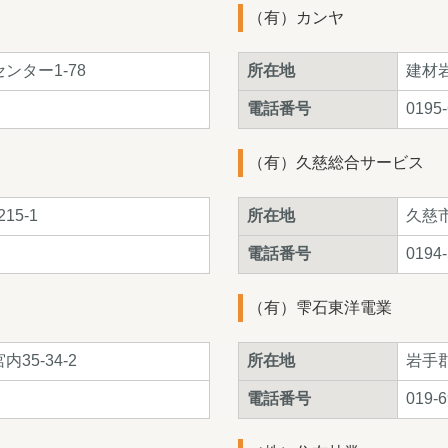
（有）カンヤ
ンター1-78
所在地
建材岩
電話番号
0195-
（有）久慈総合サービス
15-1
所在地
久慈市
電話番号
0194-
（有）雫石東洋電業
5-34-2
所在地
岩手郡
電話番号
019-6