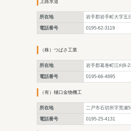
上路水道
所在地
岩手郡岩手町大字五日市1
電話番号
0195-62-3119
（株）つばさ工業
所在地
岩手郡葛巻町江刈8-23
電話番号
0195-66-4895
（有）樋口金物機工
所在地
二戸市石切所字荒瀬53
電話番号
0195-25-4131